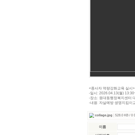
<종사자 역량강화교육 실시>
-일시: 2026.04.13(월) 13:30
-장소: 원대동행정복지센터 대
-내용: 자살예방 생명지킴이
|
collage.jpg
528.0 KB / 0
이름